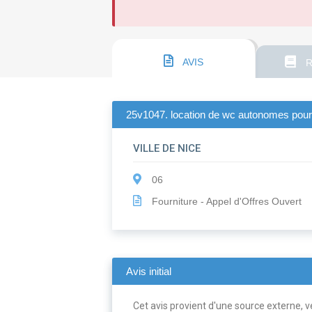
AVIS
R
25v1047. location de wc autonomes pour l
VILLE DE NICE
06
Fourniture - Appel d'Offres Ouvert
Avis initial
Cet avis provient d'une source externe, ve