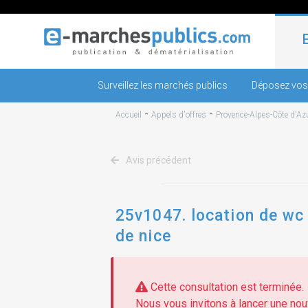
Surveillez les marchés publics
Déposez vos
-
-
Accueil
Appels d'offres
Provence-Alpes-Côte d'Az
Avis précédent
25v1047. location de wc 
de nice
Cette consultation est terminée.
Nous vous invitons à lancer une nouv