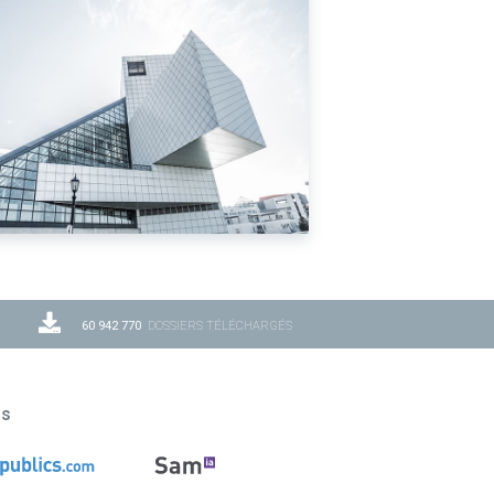
60 942 770
DOSSIERS TÉLÉCHARGÉS
ns