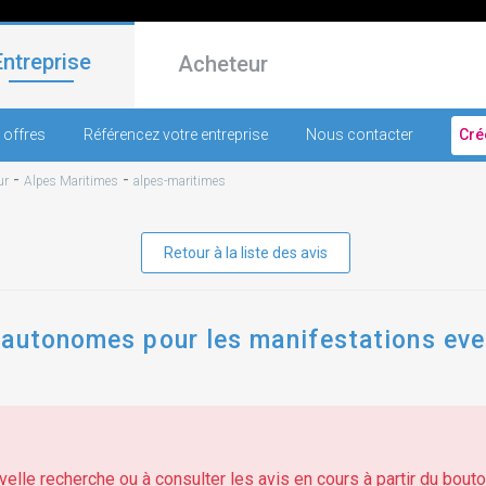
Entreprise
Acheteur
 offres
Référencez votre entreprise
Nous contacter
Cré
-
-
ur
Alpes Maritimes
alpes-maritimes
Retour à la liste des avis
autonomes pour les manifestations even
elle recherche ou à consulter les avis en cours à partir du bouton