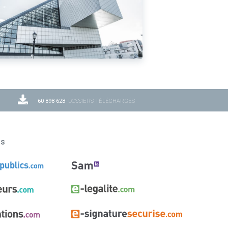
60 898 628
DOSSIERS TÉLÉCHARGÉS
ns