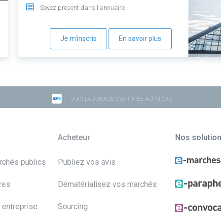
Soyez présent dans l'annuaire
Je m'inscris
En savoir plus
VOIR L'AUDIENCE CERTIFIÉE ACPM-OJD
Acheteur
Nos solutio
archés publics
Publiez vos avis
res
Dématérialisez vos marchés
 entreprise
Sourcing