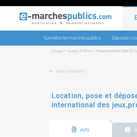
Surveillez les marchés publics
Déposez vos
-
-
Accueil
Appels d'offres
Provence-Alpes-Côte d'Az
Avis précédent
Location, pose et dépose
international des jeux,p
cannes.
AVIS
R