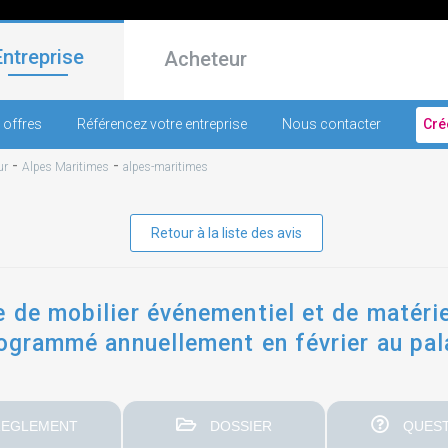
Entreprise
Acheteur
 offres
Référencez votre entreprise
Nous contacter
Cré
-
-
ur
Alpes Maritimes
alpes-maritimes
Retour à la liste des avis
 de mobilier événementiel et de matériel
rogrammé annuellement en février au pal
EGLEMENT
DOSSIER
QUEST