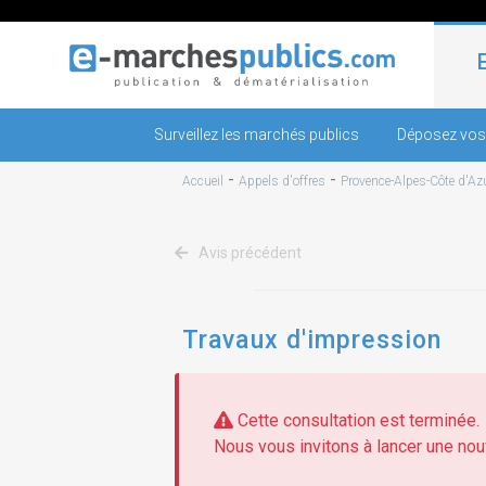
Surveillez les marchés publics
Déposez vos
-
-
Accueil
Appels d'offres
Provence-Alpes-Côte d'Az
Avis précédent
Travaux d'impression
Cette consultation est terminée.
Nous vous invitons à lancer une nouv