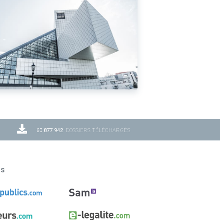
60 877 942
DOSSIERS TÉLÉCHARGÉS
ns