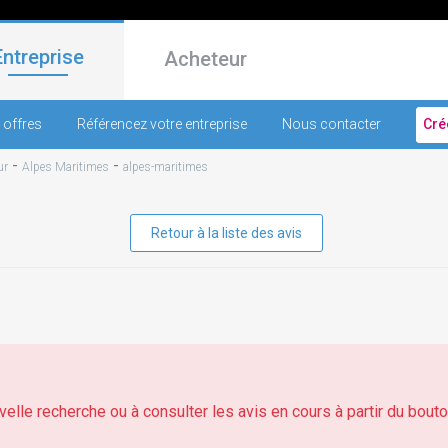
Entreprise
Acheteur
 offres
Référencez votre entreprise
Nous contacter
Cré
-
-
ur
Alpes Maritimes
alpes-maritimes
Retour à la liste des avis
elle recherche ou à consulter les avis en cours à partir du bouton