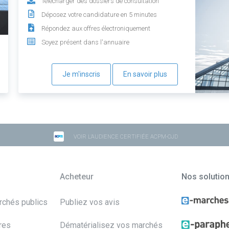
Télécharger des dossiers de consultation
Déposez votre candidature en 5 minutes
Répondez aux offres électroniquement
Soyez présent dans l'annuaire
Je m'inscris
En savoir plus
VOIR L'AUDIENCE CERTIFIÉE ACPM-OJD
Acheteur
Nos solutio
archés publics
Publiez vos avis
res
Dématérialisez vos marchés