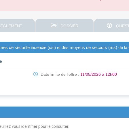
EGLEMENT
DOSSIER
QUEST
es de sécurité incendie (ssi) et des moyens de secours (ms) de l
e
Date limite de l'offre :
11/05/2026 à 12h00
uillez vous identifier pour le consulter.