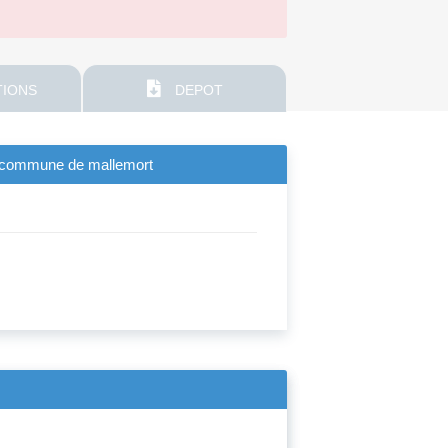
IONS
DEPOT
a commune de mallemort