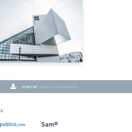
60 862 387
DOSSIERS TÉLÉCHARGÉS
ns