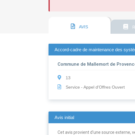
AVIS
R
Accord-cadre de maintenance des systèm
Commune de Mallemort de Provenc
13
Service - Appel d'Offres Ouvert
Avis initial
Cet avis provient d'une source externe, ve