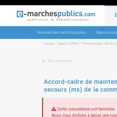
Surveillez les marchés publics
Déposez vos
-
-
Accueil
Appels d'offres
Provence-Alpes-Côte d'Az
Avis précédent
Accord-cadre de mainten
secours (ms) de la com
Cette consultation est terminée.
Nous vous invitons à lancer une nouv