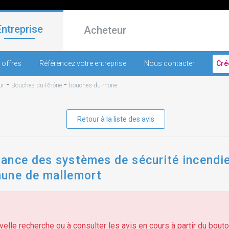
Entreprise
Acheteur
 offres
Référencez votre entreprise
Nous contacter
Cré
-
-
ur
Bouches-du-Rhône
bouches-du-rhone
Retour à la liste des avis
ance des systèmes de sécurité incendie
mune de mallemort
elle recherche ou à consulter les avis en cours à partir du bouton