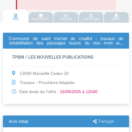
AVIS
REGLEMENT
DOSSIER
QUESTIONS
DEPOT
Commune de saint michel de chaillol : travaux de
rehabilitation des passages buses du riou mort aux
marrons et de la villette sur la commune de st michel de
chaillol
TPBM / LES NOUVELLES PUBLICATIONS
13000 Marseille Cedex 20
Travaux - Procédure Adaptée
Date limite de l'offre :
15/09/2025 à 12h00
Avis initial
Partager