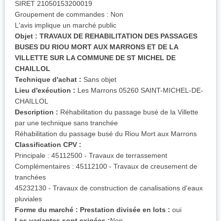
SIRET 21050153200019
Groupement de commandes : Non
L'avis implique un marché public
Objet :
TRAVAUX DE REHABILITATION DES PASSAGES
BUSES DU RIOU MORT AUX MARRONS ET DE LA
VILLETTE SUR LA COMMUNE DE ST MICHEL DE
CHAILLOL
Technique d'achat :
Sans objet
Lieu d'exécution :
Les Marrons 05260 SAINT-MICHEL-DE-
CHAILLOL
Description :
Réhabilitation du passage busé de la Villette
par une technique sans tranchée
Réhabilitation du passage busé du Riou Mort aux Marrons
Classification CPV :
Principale : 45112500 - Travaux de terrassement
Complémentaires : 45112100 - Travaux de creusement de
tranchées
45232130 - Travaux de construction de canalisations d'eaux
pluviales
Forme du marché :
Prestation divisée en lots :
oui
Les variantes sont exigées :
Non