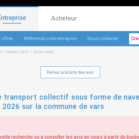
Entreprise
Acheteur
 offres
Référencez votre entreprise
Nous contacter
Cré
-
-
ur
Hautes-Alpes
hautes-alpes
Retour à la liste des avis
e transport collectif sous forme de nave
s 2026 sur la commune de vars
elle recherche ou à consulter les avis en cours à partir du bouton