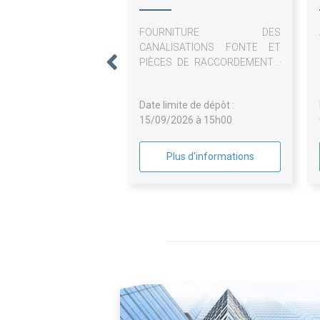
VENTAVON SAINT
FOURNITURE DES
TROPEZ
CANALISATIONS FONTE ET
PIÈCES DE RACCORDEMENT -
PROJET RÉSERVOIR ET
EXTENSION DES RÉSEAUX -
Date limite de dépôt :
UPAIX 05300
15/09/2026 à 15h00
Plus d'informations