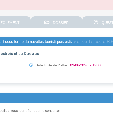
EGLEMENT
DOSSIER
QUEST
ectif sous forme de navettes touristiques estivales pour la saisons 2
strois et du Queyras
Date limite de l'offre :
09/06/2026 à 12h00
uillez vous identifier pour le consulter.