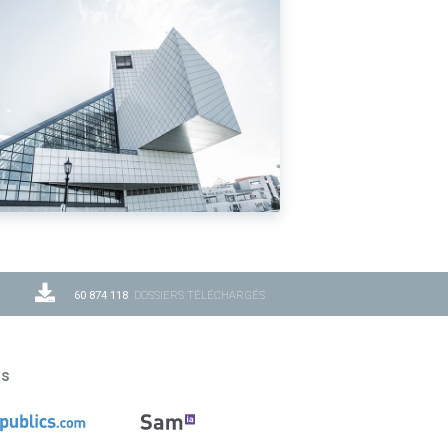
60 874 118
DOSSIERS TÉLÉCHARGÉS
ns