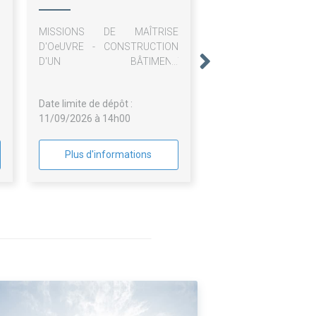
VENTAVON SAINT
MISSIONS DE MAÎTRISE
TROPEZ
D'OeUVRE - CONSTRUCTION
D'UN BÂTIMENT
D'EXPLOITATION, REALISATION
D'UNE SUR-TOITURE DE LA
Date limite de dépôt :
STATION DE POMPAGE DE "
11/09/2026 à 14h00
MISSISSIPI " ET INSTALLATION
SOLAIRE PHOTOVOLTAÏQUE
Plus d'informations