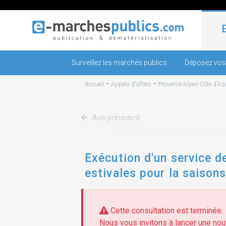
Surveillez les marchés publics
Déposez vos
-
-
Accueil
Appels d'offres
Provence-Alpes-Côte d'Az
Avis précédent
Exécution d'un service d
estivales pour la saison
Cette consultation est terminée.
Nous vous invitons à lancer une nouv