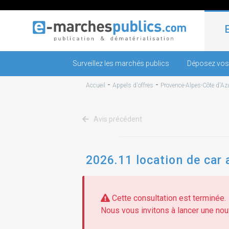
Surveillez les marchés publics
Déposez vos
-
-
Accueil
Appels d'offres
Provence-Alpes-Côte d'Az
Avis précédent
2026.11 location de car 
Cette consultation est terminée.
Nous vous invitons à lancer une nouv