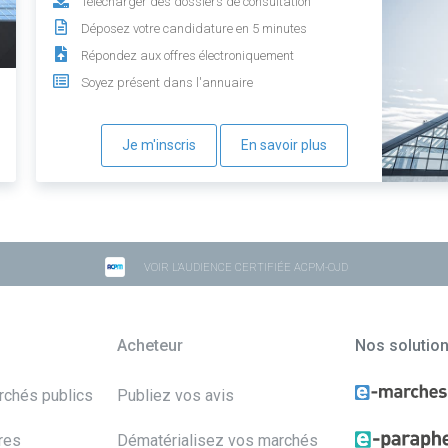
Télécharger des dossiers de consultation
Déposez votre candidature en 5 minutes
Répondez aux offres électroniquement
Soyez présent dans l'annuaire
Je m'inscris
En savoir plus
VOIR L'AUDIENCE CERTIFIÉE ACPM-OJD
Acheteur
Nos solutio
archés publics
Publiez vos avis
res
Dématérialisez vos marchés