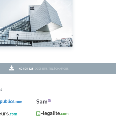
60 898 628
DOSSIERS TÉLÉCHARGÉS
ns