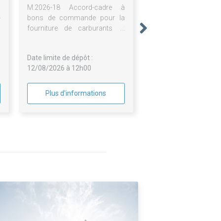
n
M.2026-18 Accord-cadre à
-
bons de commande pour la
s
fourniture de carburants et
s
services associés au moyen
e
de cartes accréditives pour les
Date limite de dépôt :
a
véhicules avec gestion via un
12/08/2026 à 12h00
s
espace client en ligne
n
u
Plus d'informations