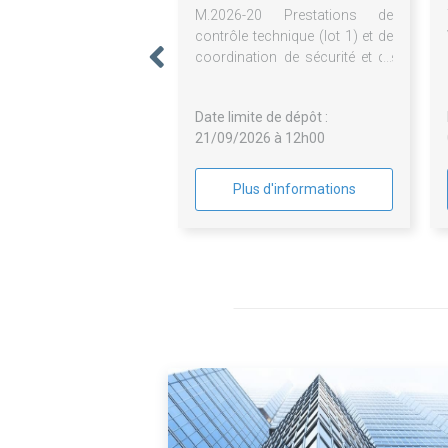
M.2026-20 Prestations de
contrôle technique (lot 1) et de
coordination de sécurité et de
protection de la santé (lot 2)
pour la réhabilitation et
Date limite de dépôt :
l'extension du Musée des
21/09/2026 à 12h00
Comtes de Provence et
l'aménagement de sa
scénographie à Brignoles
Plus d'informations