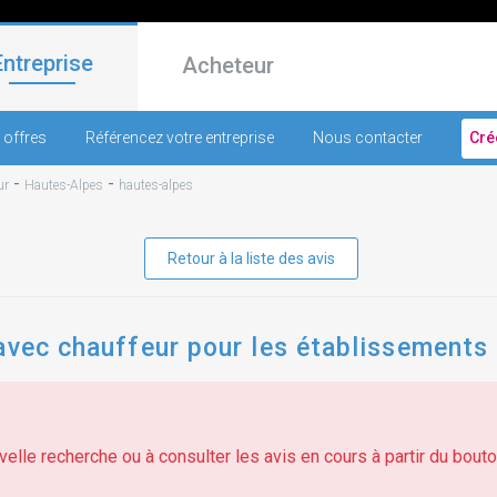
Entreprise
Acheteur
 offres
Référencez votre entreprise
Nous contacter
Cré
-
-
ur
Hautes-Alpes
hautes-alpes
Retour à la liste des avis
avec chauffeur pour les établissements 
elle recherche ou à consulter les avis en cours à partir du bouton