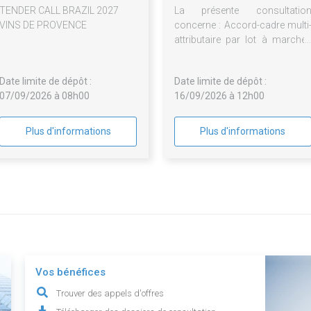
TENDER CALL BRAZIL 2027
La présente consultatio
VINS DE PROVENCE
concerne : Accord-cadre multi
attributaire par lot à marché
subséquents pour de
prestations de maitris
Date limite de dépôt :
Date limite de dépôt :
d'oeuvre relatives à l
07/09/2026 à 08h00
16/09/2026 à 12h00
rénovation bâtimentaire de
collèges, dans le cadre du pla
de rénovation des collèges d
Plus d'informations
Plus d'informations
Département du Var.
Vos bénéfices
Trouver des appels d'offres