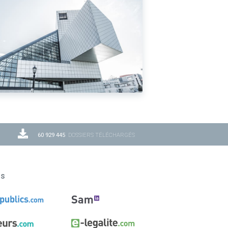
60 929 445
DOSSIERS TÉLÉCHARGÉS
ns