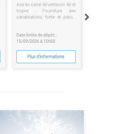
r
Asa du canal de ventavon de st
a
tropez : Fourniture des
r
canalisations fonte et pièces
à
de raccordement - projet
réservoir et extension des
Date limite de dépôt :
réseaux - upaix 05300
15/09/2026 à 15h00
Plus d'informations