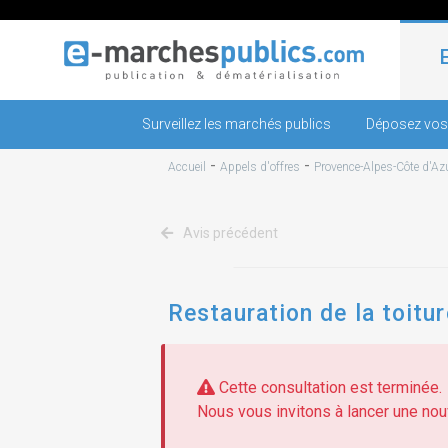
Surveillez les marchés publics
Déposez vos
-
-
Accueil
Appels d'offres
Provence-Alpes-Côte d'Az
Avis précédent
Restauration de la toitu
Cette consultation est terminée.
Nous vous invitons à lancer une nouv