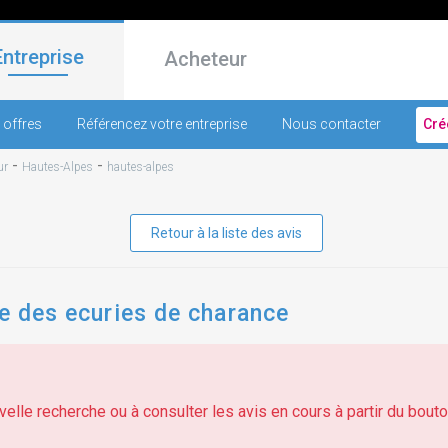
Entreprise
Acheteur
 offres
Référencez votre entreprise
Nous contacter
Cré
-
-
ur
Hautes-Alpes
hautes-alpes
Retour à la liste des avis
re des ecuries de charance
elle recherche ou à consulter les avis en cours à partir du bouton