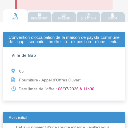
AVIS
REGLEMENT
DOSSIER
QUESTIONS
DEPOT
Convention d'occupation de la maison de paysla commune
de gap souhaite mettre à disposition d'une entité
économique (association, entreprise…) une maison de
pays, sise rn 85
Ville de Gap
05
Fourniture - Appel d'Offres Ouvert
Date limite de l'offre :
06/07/2026 à 11h00
Avis initial
Cet avis provient d'une source externe, veuillez vous