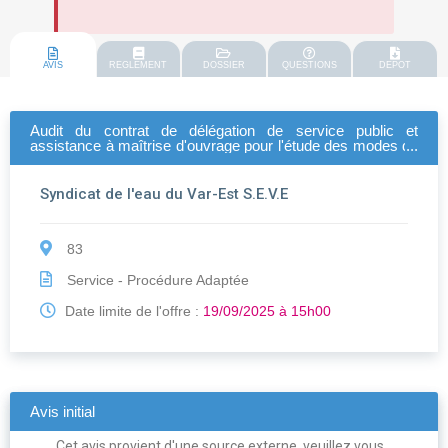
AVIS
REGLEMENT
DOSSIER
QUESTIONS
DEPOT
Audit du contrat de délégation de service public et
assistance à maîtrise d'ouvrage pour l'étude des modes de
gestion des ouvrages d'eau potable et pour la mise en
oeuvre de la gestion choisie
Syndicat de l'eau du Var-Est S.E.V.E
83
Service - Procédure Adaptée
Date limite de l'offre :
19/09/2025 à 15h00
Avis initial
Cet avis provient d'une source externe, veuillez vous