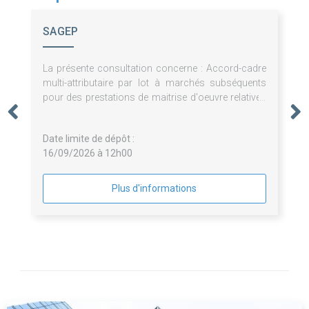
SAGEP
La présente consultation concerne : Accord-cadre
multi-attributaire par lot à marchés subséquents
pour des prestations de maitrise d'oeuvre relatives
à la rénovation bâtimentaire des collèges, dans le
cadre du plan de rénovation des collèges du
Date limite de dépôt :
Département du Var.
16/09/2026 à 12h00
Plus d'informations