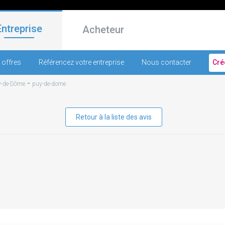
Entreprise
Acheteur
 offres
Référencez votre entreprise
Nous contacter
Cré
-
y-de-Dôme
puy-de-dome
Retour à la liste des avis