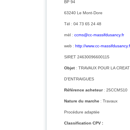
BP 94
63240 Le Mont-Dore
Tél : 04 73 65 24 48
mèl :
ccms@cc-massifdusancy.fr
web :
http://www.cc-massifdusancy.f
SIRET 24630096600115
Objet
: TRAVAUX POUR LA CREA
D'ENTRAIGUES
Référence acheteur
: 25CCMS10
Nature du marche
: Travaux
Procédure adaptée
Classification CPV :