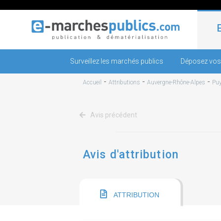
Surveillez les marchés publics
Déposez vos
-
-
-
Accueil
Attributions
Auvergne-Rhône-Alpes
Pu
Avis précédent
Avis d'attribution
ATTRIBUTION