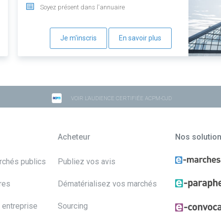
Soyez présent dans l'annuaire
Je m'inscris
En savoir plus
VOIR L'AUDIENCE CERTIFIÉE ACPM-OJD
Acheteur
Nos solutio
archés publics
Publiez vos avis
res
Dématérialisez vos marchés
 entreprise
Sourcing