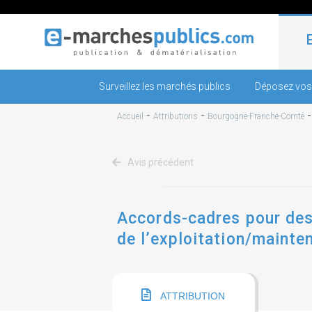
Surveillez les marchés publics
Déposez vos
-
-
Accueil
Attributions
Bourgogne-Franche-Comté
Avis précédent
Accords-cadres pour des 
de l’exploitation/mainten
thermiques, d’eau chaud
ATTRIBUTION