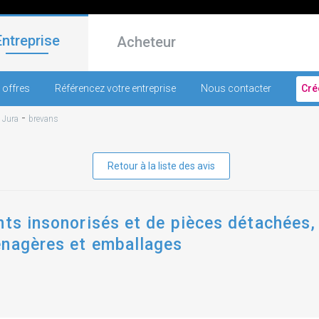
Entreprise
Acheteur
 offres
Référencez votre entreprise
Nous contacter
Cré
-
-
Jura
brevans
Retour à la liste des avis
nts insonorisés et de pièces détachées, 
énagères et emballages