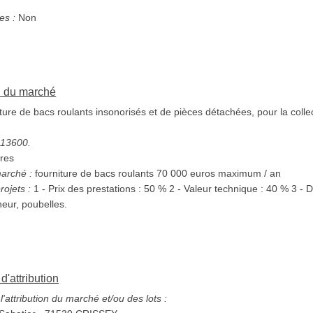
s :
Non
on du marché
ure de bacs roulants insonorisés et de pièces détachées, pour la colle
s
4613600.
res
marché :
fourniture de bacs roulants 70 000 euros maximum / an
rojets :
1 - Prix des pr
neur, poubelles.
d'attribution
'attribution du marché et/ou des lots :