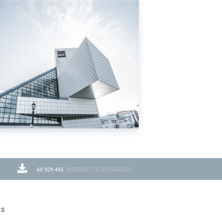
60 929 445
DOSSIERS TÉLÉCHARGÉS
ns