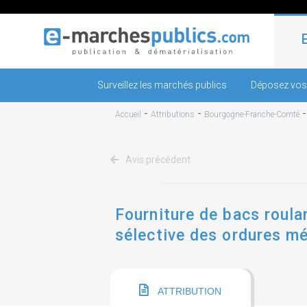
Surveillez les marchés publics
Déposez vos
-
-
Accueil
Attributions
Bourgogne-Franche-Comté
Avis précédent
Fourniture de bacs roula
sélective des ordures m
ATTRIBUTION