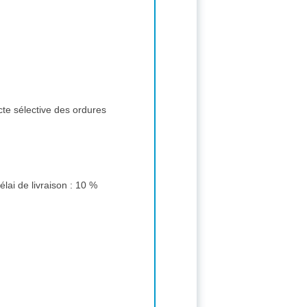
cte sélective des ordures
estations : 50 % 2 - Valeur technique : 40 % 3 - Délai de livraison : 10 %