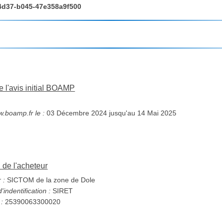
4d37-b045-47e358a9f500
e l'avis initial BOAMP
w.boamp.fr le :
03 Décembre 2024 jusqu'au 14 Mai 2025
n de l'acheteur
 :
SICTOM de la zone de Dole
indentification :
SIRET
 :
25390063300020