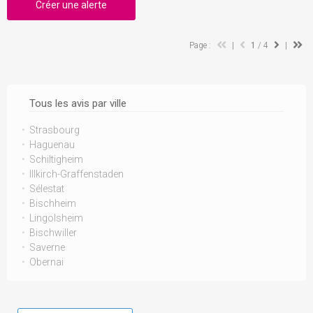
Créer une alerte
Page :
|
1
/ 4
|
Tous les avis par ville
Strasbourg
Haguenau
Schiltigheim
Illkirch-Graffenstaden
Sélestat
Bischheim
Lingolsheim
Bischwiller
Saverne
Obernai