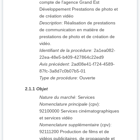
compte de l'agence Grand Est
Développement Prestations de photo et
de création vidéo
Description
:
Réalisation de prestations
de communication en matière de
prestations de photo et de création de
vidéo.
Identifiant de la procédure
:
2a1ea082-
22ea-48e5-b409-427864c22ed9
Avis précédent
:
2ad08e41-f724-4589-
87fc-3a8d7c0b07b5-01
Type de procédure
:
Ouverte
2.1.1
Objet
Nature du marché
:
Services
Nomenclature principale
(
cpv
):
92100000
Services cinématographiques
et services vidéo
Nomenclature supplémentaire
(
cpv
):
92111200
Production de films et de
vidéos publicitaires, de propagande et