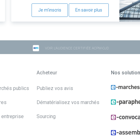
Je m'inscris
En savoir plus
VOIR L'AUDIENCE CERTIFIÉE ACPM-OJD
Acheteur
Nos solutio
archés publics
Publiez vos avis
res
Dématérialisez vos marchés
 entreprise
Sourcing