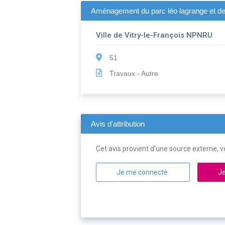
Aménagement du parc léo lagrange et de l
Ville de Vitry-le-François NPNRU
51
Travaux - Autre
Avis d'attribution
Cet avis provient d'une source externe, ve
Je me connecte
Je