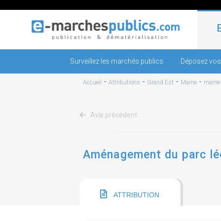
Surveillez les marchés publics
Déposez vos
-
-
-
-
Accueil
Attributions
Grand Est
Marne
marne
Avis précédent
Aménagement du parc léo 
ATTRIBUTION