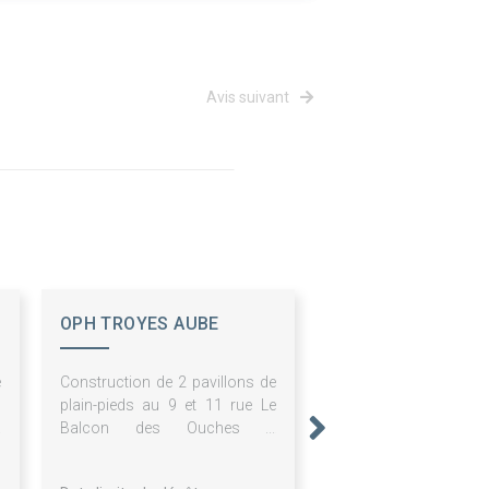
Avis suivant
OPH TROYES AUBE
HABITAT
e
Construction de 2 pavillons de
s
plain-pieds au 9 et 11 rue Le
à
Balcon des Ouches à
UNIENVILLE - Relance des lots
infructueux ou sans suite de la