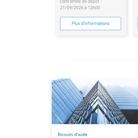
Date limite de dépôt :
logements et 21 cellules
21/09/2026 à 12h00
d'activités au 1-29 rue Pierre
Taittinger 51100 Reims
Plus d'informations
Besoin d'aide