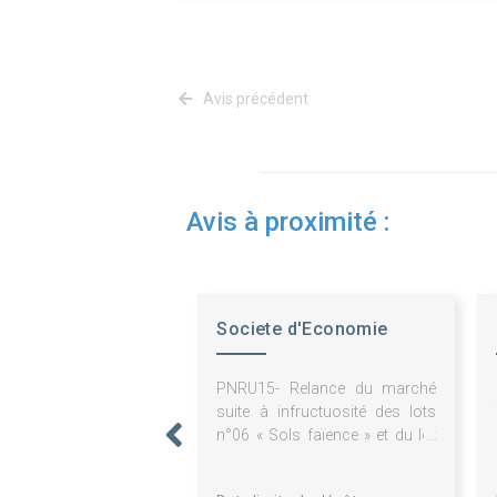
Avis précédent
Avis à proximité :
Societe d'Economie
Mixte Reims Habitat
PNRU15- Relance du marché
suite à infructuosité des lots
n°06 « Sols faïence » et du lot
n°11 « Electricité » du marché
de réhabilitation de 167