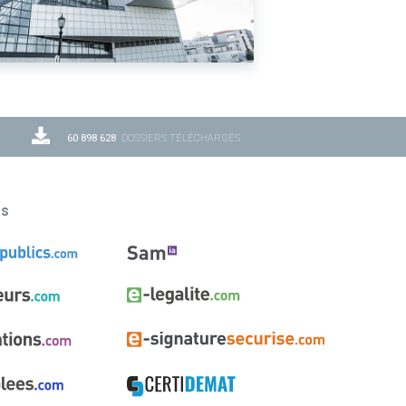
60 898 628
DOSSIERS TÉLÉCHARGÉS
ns