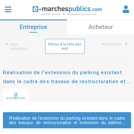
Entreprise
Acheteur
Retour à la liste des
Avis suivant
Avis
avis
précédent
Réalisation de l'extension du parking existant
dans le cadre des travaux de restructuration et
extension du bâtiment saint-nicolas au centre
hospitalier de verdun saint-mihiel
ATTRIBUTION
Réalisation de l'extension du parking existant dans le cadre
des travaux de restructuration et extension du bâtiment
saint-nicolas au centre hospitalier de verdun saint-mihiel