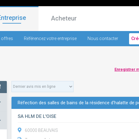
Entreprise
Acheteur
 offres
Référencez votre entreprise
Nous contacter
Cré
Enregistrer 
+
Réfection des salles de bains de la résidence d'halatte de 
SA HLM DE L'OISE
–
60000 BEAUVAIS