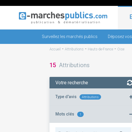
Surveillez les marchés publics
Déposez vos
-
-
-
Accueil
Attributions
Hauts-de-France
Oise
15
Attributions
Votre recherche
Type d'avis
Attributions
Mots clés
1