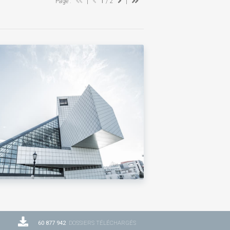
Page :
|
1
/ 2
|
60 877 942
DOSSIERS TÉLÉCHARGÉS