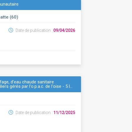
munautaire
atte (60)
Date de publication :
09/04/2026
fage, d'eau chaude sanitaire
ers gérés par l'o.p.a.c. de l'oise - 5 l…
Date de publication :
11/12/2025