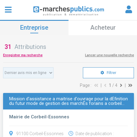
Entreprise
Acheteur
31
Attributions
Enregistrer ma recherche
Lancer une nouvelle recherche
Filtrer
Page :
|
1
/ 4
|
Mission d'assistance a maitrise d'ouvrage pour la dÉfinition
du futur mode de gestion des marchÉs forains a corbeil…
Mairie de Corbeil-Essonnes
91100 Corbeil-Essonnes
Date de publication :