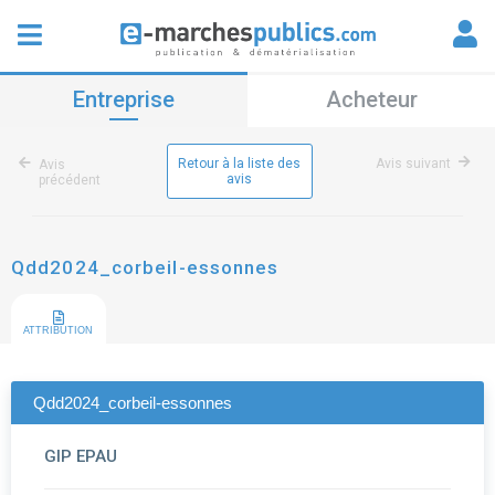
Entreprise
Acheteur
Retour à la liste des
Avis suivant
Avis
avis
précédent
Qdd2024_corbeil-essonnes
ATTRIBUTION
Qdd2024_corbeil-essonnes
GIP EPAU