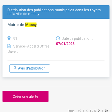
Distribution des publications municipales dans les foyers
de la ville de massy
Mairie de
Massy
91
Date de publication :
07/01/2026
Service - Appel d'Offres
Ouvert
Avis d'attribution
Créer une alerte
Page :
|
1
/ 5
|