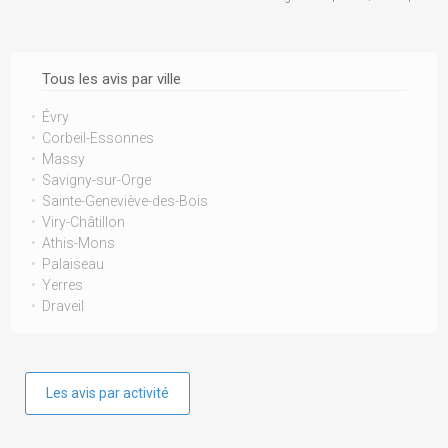
Tous les avis par ville
Évry
Corbeil-Essonnes
Massy
Savigny-sur-Orge
Sainte-Geneviève-des-Bois
Viry-Châtillon
Athis-Mons
Palaiseau
Yerres
Draveil
Les avis par activité