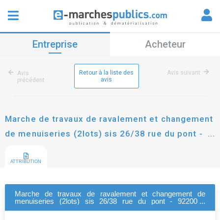
Entreprise
Acheteur
Retour à la liste des
Avis suivant
Avis
avis
précédent
Marche de travaux de ravalement et changement
de menuiseries (2lots) sis 26/38 rue du pont -
92200 - neuilly/seine (2 lots)
ATTRIBUTION
Marche de travaux de ravalement et changement de
menuiseries (2lots) sis 26/38 rue du pont - 92200 -
neuilly/seine (2 lots)