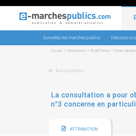
Surveillez les marchés publics
Déposez vos
-
-
-
Accueil
Attributions
Île-de-France
Hauts-de-Sei
Avis précédent
La consultation a pour o
n°3 concerne en particul
communaux
ATTRIBUTION