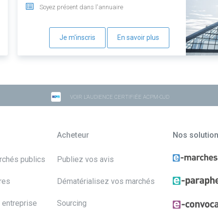
Soyez présent dans l'annuaire
Je m'inscris
En savoir plus
VOIR L'AUDIENCE CERTIFIÉE ACPM-OJD
Acheteur
Nos solutio
archés publics
Publiez vos avis
res
Dématérialisez vos marchés
 entreprise
Sourcing