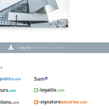
60 862 387
DOSSIERS TÉLÉCHARGÉS
ns