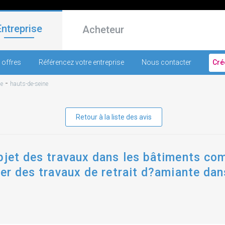
Entreprise
Acheteur
 offres
Référencez votre entreprise
Nous contacter
Cré
-
ne
hauts-de-seine
Retour à la liste des avis
bjet des travaux dans les bâtiments co
ier des travaux de retrait d?amiante da