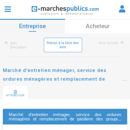
Entreprise
Acheteur
Retour à la liste des
Avis suivant
Avis
avis
précédent
Marché d'entretien ménager, service des
ordures ménagères et remplacement de
gardiens des groupes immobiliers gérés par ratp
habitat et ratp habitat intermédiaire
ATTRIBUTION
Marché d'entretien ménager, service des ordures
ménagères et remplacement de gardiens des groupes
immobiliers gérés par ratp habitat et ratp habitat
intermédiaire