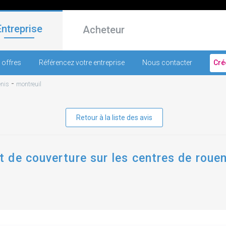
Entreprise
Acheteur
 offres
Référencez votre entreprise
Nous contacter
Cré
-
enis
montreuil
Retour à la liste des avis
de couverture sur les centres de rouen