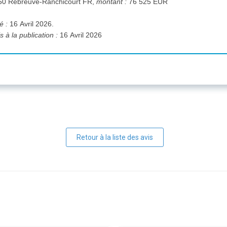
13 Rue de la Paturelle 62150 Rebreuve-Ranchicourt FR,
montant :
76 525 EUR
hé :
16 Avril 2026.
 à la publication :
16 Avril 2026
Retour à la liste des avis