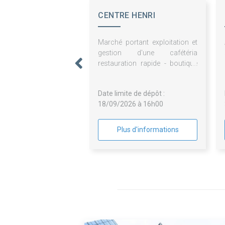
CENTRE HENRI
BECQUEREL
Marché portant exploitation et
gestion d'une cafétéria
restauration rapide - boutique
presse - distributeur
automatique de boissons et
Date limite de dépôt :
confiseries - pauses café -
18/09/2026 à 16h00
fontaines à eau - prestations de
bouche pour le Centre Henri
Becquerel
Plus d'informations