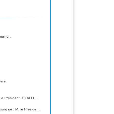
urriel :
avre
.
 Président, 13 ALLEE
ention de
:
M. le Président,