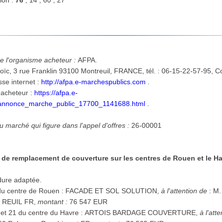
ion :
76
, 14 , 60 , 27
de l'organisme acheteur :
AFPA.
Correspondant : Leclercq Loïc, 3 rue Franklin 93100 Montreuil, FRANCE, tél. : 06-15-22-57-95,
Co
sse internet :
http://afpa.e-marchespublics.com
.
d'acheteur :
https://afpa.e-
/annonce_marche_public_17700_1141688.html
.
du marché qui figure dans l'appel d'offres :
26-00001
 de remplacement de couverture sur les centres de Rouen et le H
dure adaptée.
 du centre de Rouen
:
FACADE ET SOL SOLUTION,
à l'attention de
:
M. le
PIQUE SOU 27100 VAL DE REUIL FR,
montant :
76 547 EUR
 et 21 du centre du Havre
:
ARTOIS BARDAGE COUVERTURE,
à l'att