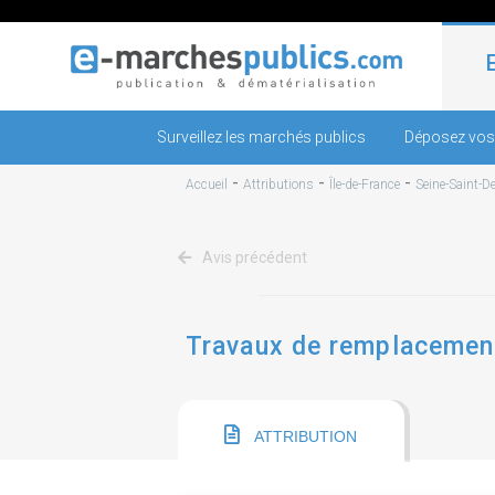
Surveillez les marchés publics
Déposez vos
-
-
-
Accueil
Attributions
Île-de-France
Seine-Saint-D
Avis précédent
Travaux de remplacement 
ATTRIBUTION