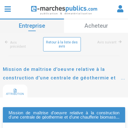
Entreprise
Acheteur
Retour à la liste des
Avis suivant
Avis
avis
précédent
Mission de maîtrise d'oeuvre relative à la
construction d'une centrale de géothermie et
d'une chaufferie biomasse, et à la mise en
oeuvre du smartgrid dans le cadre de la
ATTRIBUTION
conversion du réseau de chale
Mission de maîtrise d'oeuvre relative à la construction
d'une centrale de géothermie et d'une chaufferie biomasse,
et à la mise en oeuvre du smartgrid dans le cadre de la
conversion du réseau de chale