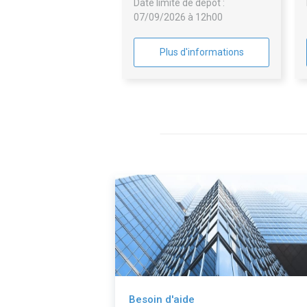
Date limite de dépôt :
le musée des
07/09/2026 à 12h00
impressionnismes Giverny
Plus d'informations
Besoin d'aide