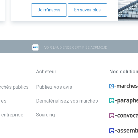
Je m'inscris
En savoir plus
VOIR L'AUDIENCE CERTIFIÉE ACPM-OJD
Acheteur
Nos solutio
archés publics
Publiez vos avis
res
Dématérialisez vos marchés
 entreprise
Sourcing