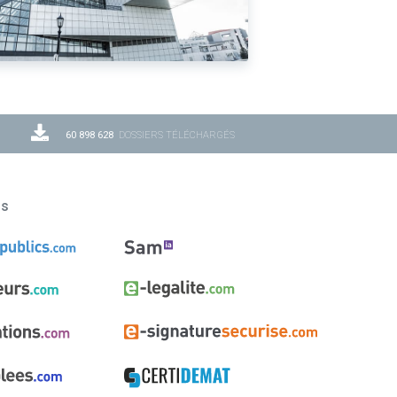
60 898 628
DOSSIERS TÉLÉCHARGÉS
ns