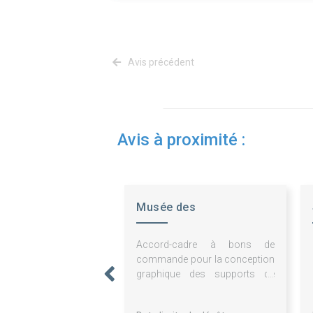
Avis précédent
Avis à proximité :
Musée des
Impressionnismes
Accord-cadre à bons de
Giverny
commande pour la conception
graphique des supports de
communication et des
éléments de signalétique pour