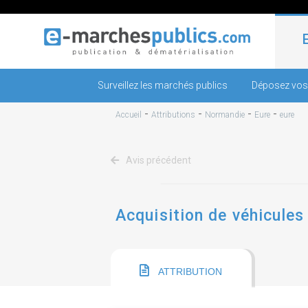
Surveillez les marchés publics
Déposez vos
-
-
-
-
Accueil
Attributions
Normandie
Eure
eure
Avis précédent
Acquisition de véhicules
ATTRIBUTION