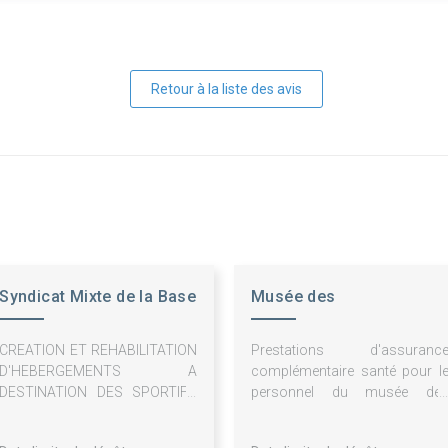
Retour à la liste des avis
Syndicat Mixte de la Base
Musée des
Léry Poses
Impressionnismes
CREATION ET REHABILITATION
Prestations d'assuranc
Giverny
D'HEBERGEMENTS A
complémentaire santé pour l
DESTINATION DES SPORTIFS
personnel du musée de
SUR LA BASE DE LOISIRS DE
impressionnismes Giverny
LERY-POSES