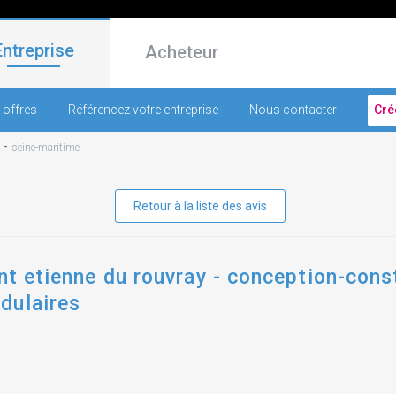
Entreprise
Acheteur
 offres
Référencez votre entreprise
Nous contacter
Cré
-
seine-maritime
Retour à la liste des avis
int etienne du rouvray - conception-cons
dulaires