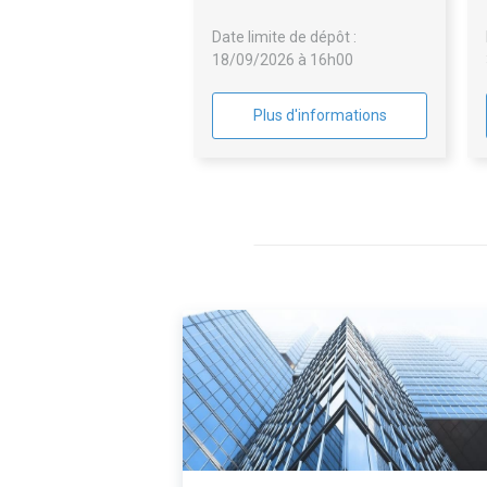
automatique de boissons et
Date limite de dépôt :
confiseries - pauses café -
18/09/2026 à 16h00
fontaines à eau - prestations de
bouche pour le Centre Henri
Becquerel
Plus d'informations