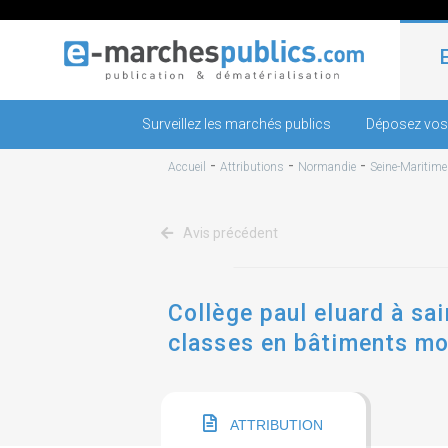
Surveillez les marchés publics
Déposez vos
-
-
-
Accueil
Attributions
Normandie
Seine-Maritime
Avis précédent
Collège paul eluard à sa
classes en bâtiments mo
ATTRIBUTION