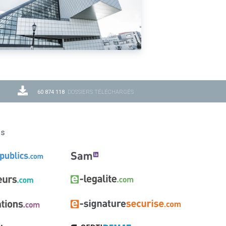
60 874 118
DOSSIERS TÉLÉCHARGÉS
ns