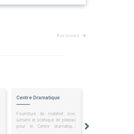
Avis suivant
Centre Dramatique
Nationale Hte Ndie
Fourniture de matériel son,
lumière et scénique de plateau
pour le Centre dramatique
national de Normandie-Rouen