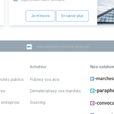
Je m'inscris
En savoir plus
VOIR L'AUDIENCE CERTIFIÉE ACPM-OJD
Acheteur
Nos solutio
archés publics
Publiez vos avis
res
Dématérialisez vos marchés
 entreprise
Sourcing