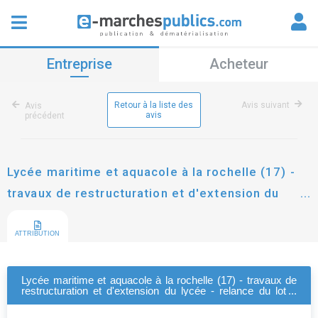
Entreprise
Acheteur
Retour à la liste des
Avis suivant
Avis
avis
précédent
Lycée maritime et aquacole à la rochelle (17) -
travaux de restructuration et d'extension du
lycée - relance du lot 9 "doublages, cloisons,
plafonds"
ATTRIBUTION
Lycée maritime et aquacole à la rochelle (17) - travaux de
restructuration et d'extension du lycée - relance du lot 9
"doublages, cloisons, plafonds"