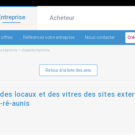
Entreprise
Acheteur
 offres
Référencez votre entreprise
Nous contacter
Cré
-
te-Maritime
charente-maritime
Retour à la liste des avis
des locaux et des vitres des sites exte
e-ré-aunis