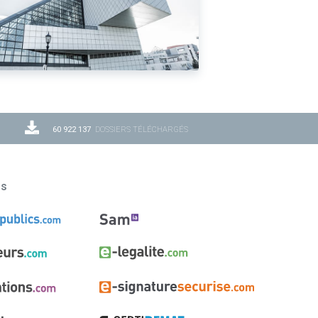
60 922 137
DOSSIERS TÉLÉCHARGÉS
ns