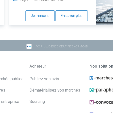
Je m'inscris
En savoir plus
VOIR L'AUDIENCE CERTIFIÉE ACPM-OJD
Acheteur
Nos solutio
archés publics
Publiez vos avis
res
Dématérialisez vos marchés
 entreprise
Sourcing