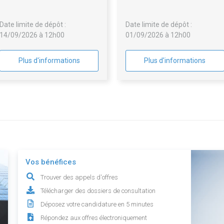
l'Ayguelongue
du Crédit Municipal d
Bordeaux en son agence d
Date limite de dépôt :
Date limite de dépôt :
Bordeaux
14/09/2026 à 12h00
01/09/2026 à 12h00
Plus d'informations
Plus d'informations
Vos bénéfices
Trouver des appels d'offres
Télécharger des dossiers de consultation
Déposez votre candidature en 5 minutes
Répondez aux offres électroniquement