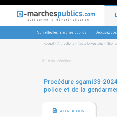
Surveillez les marchés publics
Déposez vos
-
-
-
Accueil
Attributions
Nouvelle-Aquitaine
Girond
Avis précédent
Procédure sgami33-2024-7
police et de la gendarme
la zone de défense et
ATTRIBUTION