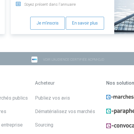
Soyez présent dans l'annuaire
Je m'inscris
En savoir plus
VOIR L'AUDIENCE CERTIFIÉE ACPM-OJD
Acheteur
Nos solutio
archés publics
Publiez vos avis
res
Dématérialisez vos marchés
 entreprise
Sourcing