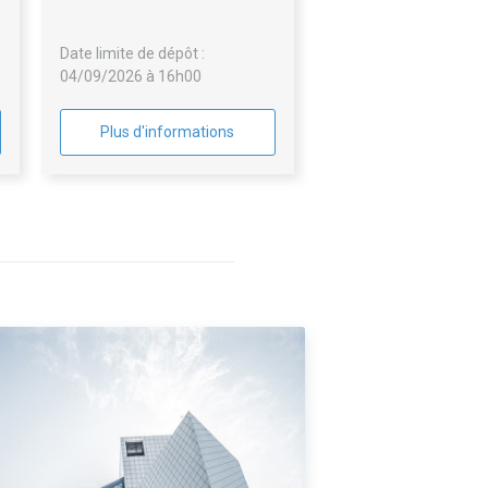
e
bastide niel ilots b115-3 et
e
b121-3 à bordeaux - relance lot
Date limite de dépôt :
n°6
04/09/2026 à 16h00
Plus d'informations