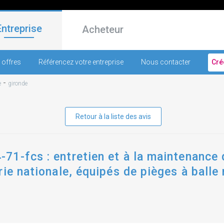
Entreprise
Acheteur
 offres
Référencez votre entreprise
Nous contacter
Cré
-
e
gironde
Retour à la liste des avis
1-fcs : entretien et à la maintenance d
rie nationale, équipés de pièges à balle