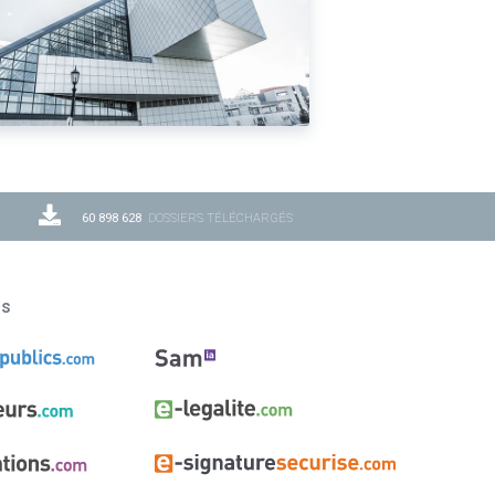
60 898 628
DOSSIERS TÉLÉCHARGÉS
ns