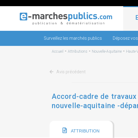
Surveillez les marchés publics
Déposez vos
-
-
-
Accueil
Attributions
Nouvelle-Aquitaine
Haute-
Avis précédent
Accord-cadre de travaux 
nouvelle-aquitaine -dépa
ATTRIBUTION