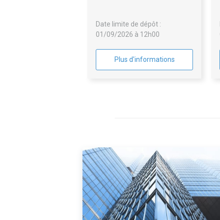
du Crédit Municipal de
Bordeaux en son agence de
Date limite de dépôt :
Bordeaux
01/09/2026 à 12h00
Plus d'informations