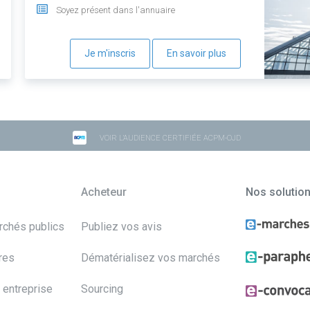
Soyez présent dans l'annuaire
Je m'inscris
En savoir plus
VOIR L'AUDIENCE CERTIFIÉE ACPM-OJD
Acheteur
Nos solutio
archés publics
Publiez vos avis
res
Dématérialisez vos marchés
 entreprise
Sourcing