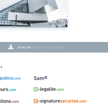
60 862 387
DOSSIERS TÉLÉCHARGÉS
ns