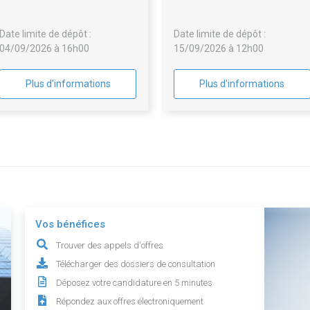
bastide niel ilots b115-3 et
d'assainissement collectif su
b121-3 à bordeaux - relance lot
le territoire du SIAEPA d
Date limite de dépôt :
Date limite de dépôt :
n°6
Targon
04/09/2026 à 16h00
15/09/2026 à 12h00
Plus d'informations
Plus d'informations
Vos bénéfices
Trouver des appels d'offres
Télécharger des dossiers de consultation
Déposez votre candidature en 5 minutes
Répondez aux offres électroniquement