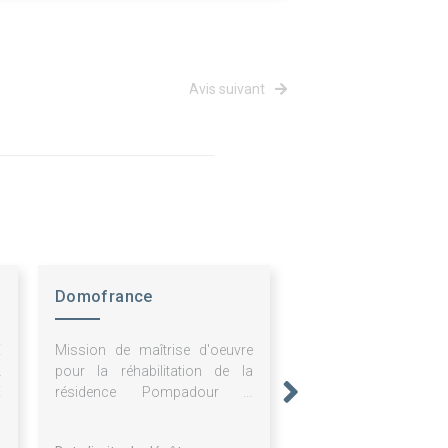
Avis suivant
Domofrance
E
Mission de maîtrise d'oeuvre
A
pour la réhabilitation de la
E
résidence Pompadour à
Villeneuve sur Lot (47300)