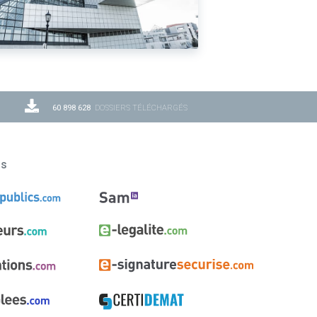
60 898 628
DOSSIERS TÉLÉCHARGÉS
ns