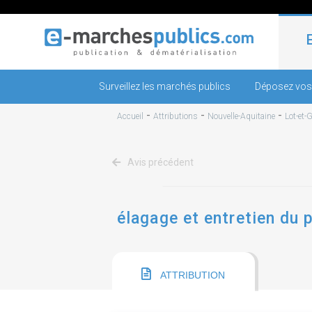
Surveillez les marchés publics
Déposez vos
-
-
-
Accueil
Attributions
Nouvelle-Aquitaine
Lot-et-
Avis précédent
élagage et entretien du 
ATTRIBUTION