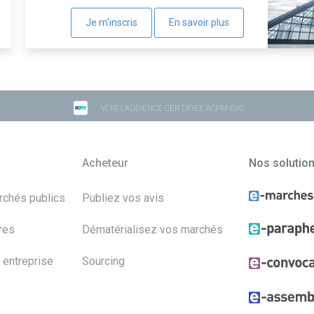
Je m'inscris
En savoir plus
VOIR L'AUDIENCE CERTIFIÉE ACPM-OJD
Acheteur
Nos solutio
archés publics
Publiez vos avis
res
Dématérialisez vos marchés
 entreprise
Sourcing