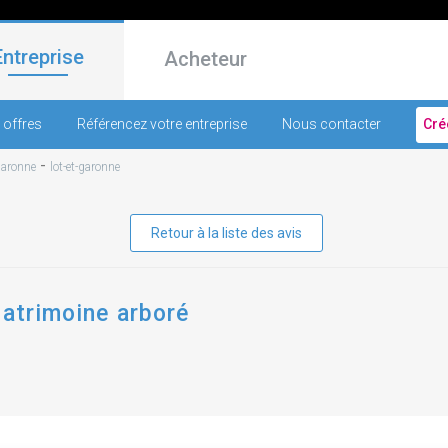
Entreprise
Acheteur
 offres
Référencez votre entreprise
Nous contacter
Cré
-
Garonne
lot-et-garonne
Retour à la liste des avis
patrimoine arboré