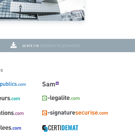
60 874 118
DOSSIERS TÉLÉCHARGÉS
ns