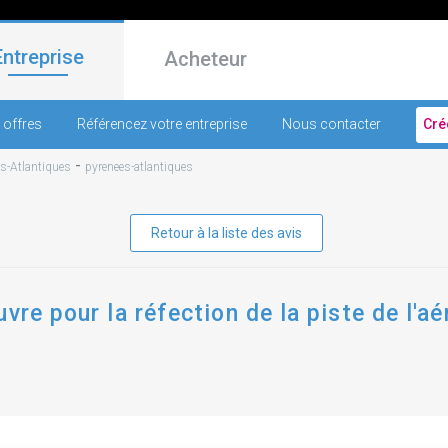
Entreprise
Acheteur
 offres
Référencez votre entreprise
Nous contacter
Cré
-
s-Atlantiques
pyrenees-atlantiques
Retour à la liste des avis
vre pour la réfection de la piste de l'a