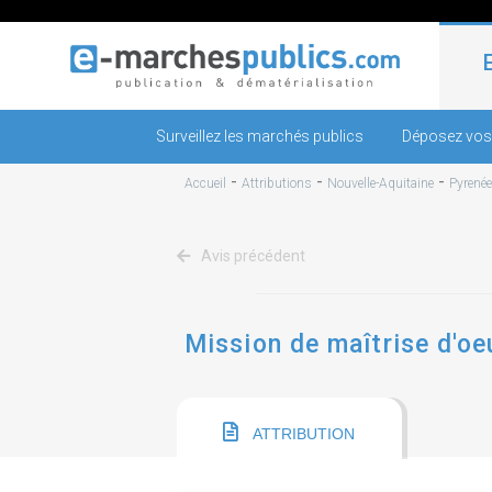
Surveillez les marchés publics
Déposez vos
-
-
-
Accueil
Attributions
Nouvelle-Aquitaine
Pyrenée
Avis précédent
Mission de maîtrise d'oeu
ATTRIBUTION