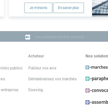
Je m'inscris
En savoir plus
VOIR L'AUDIENCE CERTIFIÉE ACPM-OJD
Acheteur
Nos solutio
archés publics
Publiez vos avis
res
Dématérialisez vos marchés
 entreprise
Sourcing