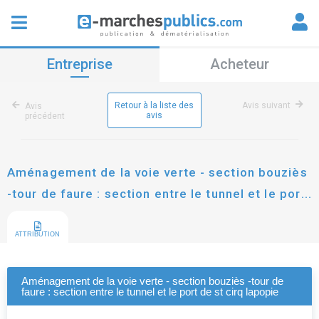
Entreprise
Acheteur
Retour à la liste des
Avis suivant
Avis
avis
précédent
Aménagement de la voie verte - section bouziès
-tour de faure : section entre le tunnel et le port
de st cirq lapopie
ATTRIBUTION
Aménagement de la voie verte - section bouziès -tour de
faure : section entre le tunnel et le port de st cirq lapopie