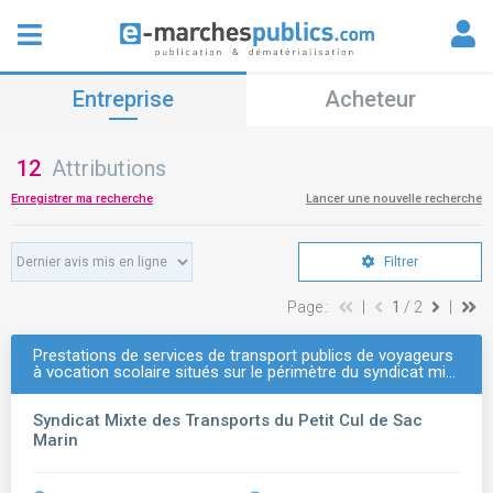
Entreprise
Acheteur
12
Attributions
Enregistrer ma recherche
Lancer une nouvelle recherche
Filtrer
Page :
|
1
/ 2
|
Prestations de services de transport publics de voyageurs
à vocation scolaire situés sur le périmètre du syndicat mi…
Syndicat Mixte des Transports du Petit Cul de Sac
Marin