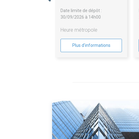
l'ensemble du marché divisé en
Date limite de dépôt :
3 lots.
30/09/2026 à 14h00
Heure métropole
Plus d'informations