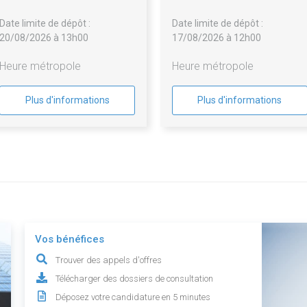
Saint-Pierre de la Chambre de
Date limite de dépôt :
Date limite de dépôt :
Métiers et de l'Artisanat de la
20/08/2026 à 13h00
17/08/2026 à 12h00
Réunion - relance marché 19-
25 : déclaré sans suite
Heure métropole
Heure métropole
Plus d'informations
Plus d'informations
Vos bénéfices
Trouver des appels d'offres
Télécharger des dossiers de consultation
Déposez votre candidature en 5 minutes