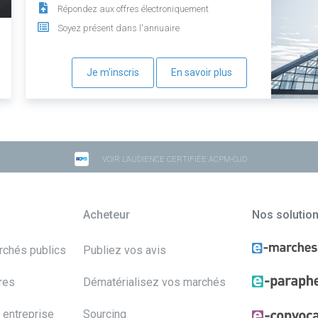
Répondez aux offres électroniquement
Soyez présent dans l'annuaire
Je m'inscris
En savoir plus
VOIR L'AUDIENCE CERTIFIÉE ACPM-OJD
Acheteur
Nos solutio
archés publics
Publiez vos avis
res
Dématérialisez vos marchés
 entreprise
Sourcing