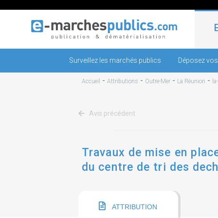
Surveillez les marchés publics
Déposez vos
-
-
-
-
Accueil
Attributions
Outre-Mer
La Réunion
la
Avis précédent
Travaux de mise en place
du centre de tri des dec
ATTRIBUTION