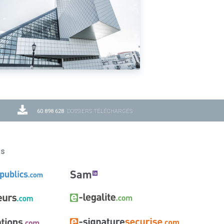
60 898 628
DOSSIERS TÉLÉCHARGÉS
ns