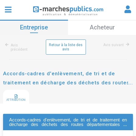
Entreprise
Acheteur
Retour à la liste des
Avis suivant
Avis
avis
précédent
Accords-cadres d'enlèvement, de tri et de
traitement en décharge des déchets des routes
départementales et autres biens
départementaux (2025-2029)
ATTRIBUTION
Accords-cadres d'enlèvement, de tri et de traitement en
décharge des déchets des routes départementales et
autres biens départementaux (2025-2029)