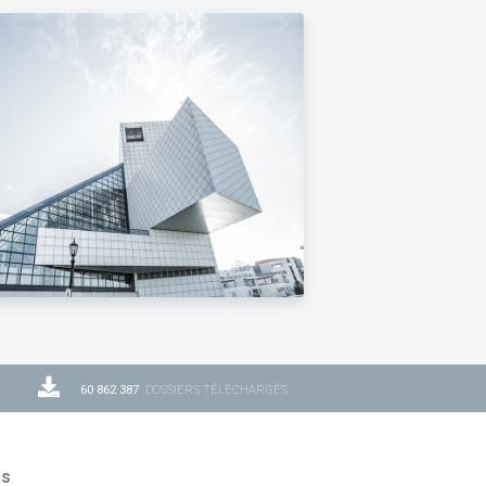
60 862 387
DOSSIERS TÉLÉCHARGÉS
ns