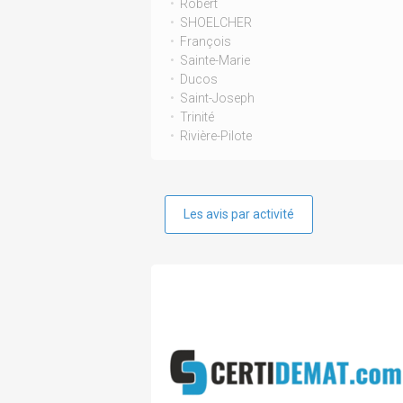
Robert
SHOELCHER
François
Sainte-Marie
Ducos
Saint-Joseph
Trinité
Rivière-Pilote
Les avis par activité