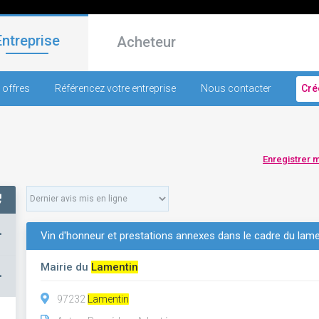
Entreprise
Acheteur
 offres
Référencez votre entreprise
Nous contacter
Cré
Enregistrer 
+
Vin d'honneur et prestations annexes dans le cadre du lame
Mairie du
Lamentin
–
97232
Lamentin