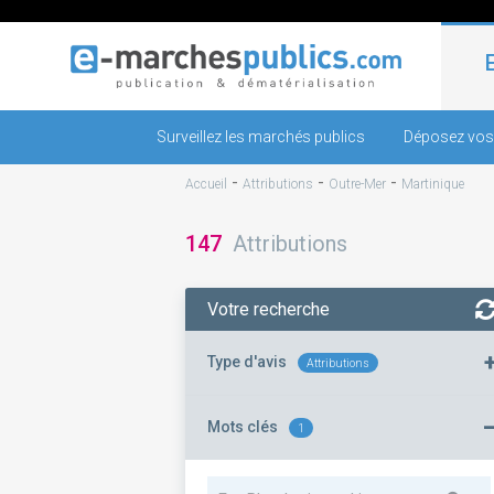
Surveillez les marchés publics
Déposez vos
-
-
-
Accueil
Attributions
Outre-Mer
Martinique
147
Attributions
Votre recherche
Type d'avis
Attributions
Mots clés
1