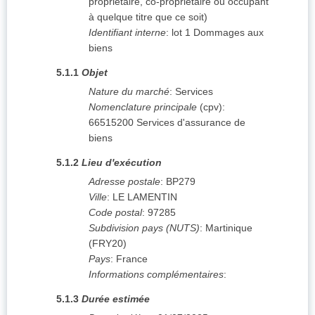
propriétaire, co-propriétaire ou occupant
à quelque titre que ce soit)
Identifiant interne
:
lot 1 Dommages aux
biens
5.1.1
Objet
Nature du marché
:
Services
Nomenclature principale
(
cpv
):
66515200
Services d'assurance de
biens
5.1.2
Lieu d'exécution
Adresse postale
:
BP279
Ville
:
LE LAMENTIN
Code postal
:
97285
Subdivision pays (NUTS)
:
Martinique
(
FRY20
)
Pays
:
France
Informations complémentaires
:
5.1.3
Durée estimée