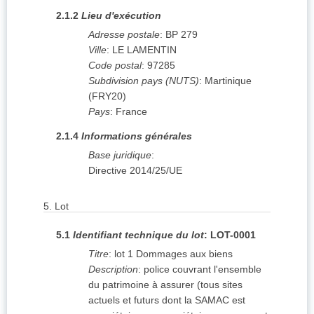
2.1.2
Lieu d'exécution
Adresse postale
:
BP 279
Ville
:
LE LAMENTIN
Code postal
:
97285
Subdivision pays (NUTS)
:
Martinique
(
FRY20
)
Pays
:
France
2.1.4
Informations générales
Base juridique
:
Directive 2014/25/UE
5.
Lot
5.1
Identifiant technique du lot
:
LOT-0001
Titre
:
lot 1 Dommages aux biens
Description
:
police couvrant l'ensemble
du patrimoine à assurer (tous sites
actuels et futurs dont la SAMAC est