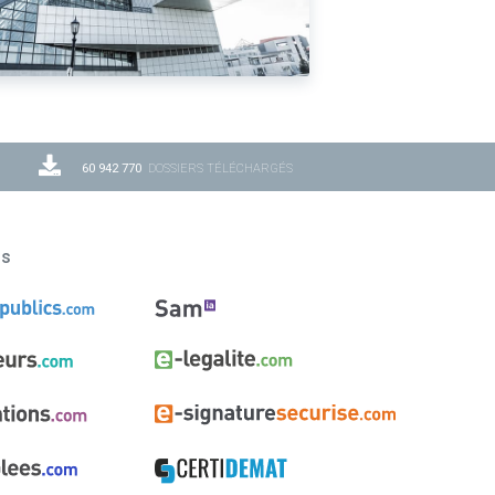
60 942 770
DOSSIERS TÉLÉCHARGÉS
ns