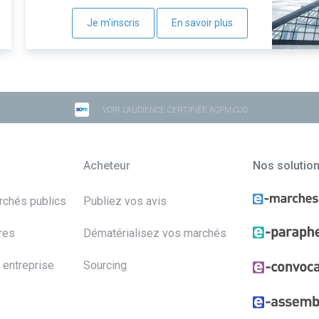
Je m'inscris
En savoir plus
VOIR L'AUDIENCE CERTIFIÉE ACPM-OJD
Acheteur
Nos solutio
archés publics
Publiez vos avis
res
Dématérialisez vos marchés
 entreprise
Sourcing