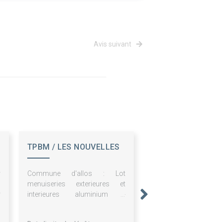
Avis suivant
TPBM / LES NOUVELLES
PUBLICATIONS
r
Commune d'allos : Lot
a
menuiseries exterieures et
r
interieures aluminium -
à
construction d'une halle des
sports