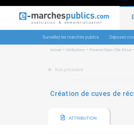
Surveillez les marchés publics
Déposez vos
-
-
Accueil
Attributions
Provence-Alpes-Côte d'Azur
Avis précédent
Création de cuves de réc
ATTRIBUTION