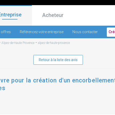
Entreprise
Acheteur
 offres
Référencez votre entreprise
Nous contacter
Cré
-
-
Alpes-de-Haute Provence
alpes-de-haute-provence
Retour à la liste des avis
vre pour la création d'un encorbellement
es