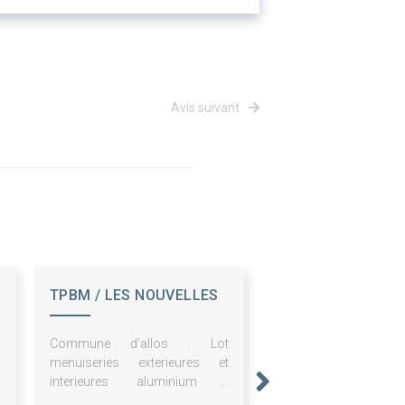
Avis suivant
TPBM / LES NOUVELLES
PUBLICATIONS
r
Commune d'allos : Lot
a
menuiseries exterieures et
r
interieures aluminium -
à
construction d'une halle des