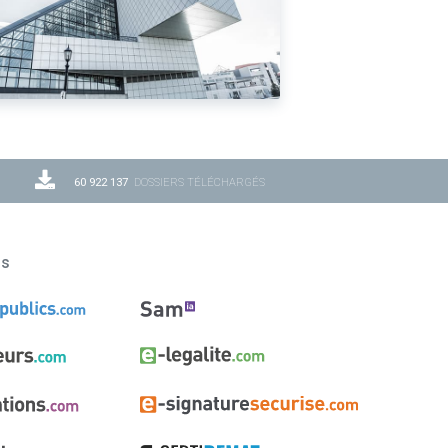
60 922 137
DOSSIERS TÉLÉCHARGÉS
ns