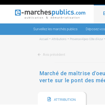
Surveillez les marchés publics
Déposez vos
-
-
Accueil
Attributions
Provence-Alpes-Côte d'Azur
Avis précédent
Marché de maîtrise d'oeu
verte sur le pont des mé
ATTRIBUTION