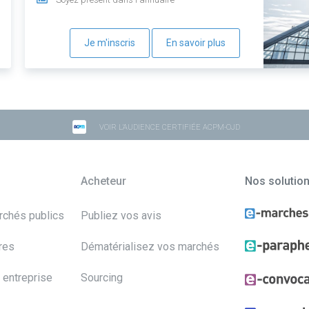
Je m'inscris
En savoir plus
VOIR L'AUDIENCE CERTIFIÉE ACPM-OJD
Acheteur
Nos solutio
archés publics
Publiez vos avis
res
Dématérialisez vos marchés
 entreprise
Sourcing