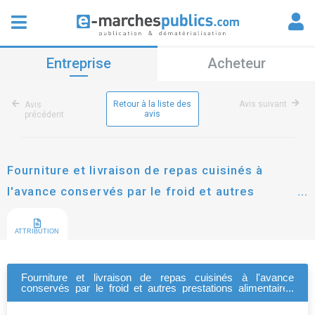
Entreprise
Acheteur
Retour à la liste des
Avis suivant
Avis
avis
précédent
Fourniture et livraison de repas cuisinés à
l'avance conservés par le froid et autres
prestations alimentaires destinés à la
restauration scolaire de la ville de saint-laurent-
ATTRIBUTION
du-var
Fourniture et livraison de repas cuisinés à l'avance
conservés par le froid et autres prestations alimentaires
destinés à la restauration scolaire de la ville de saint-
laurent-du-var