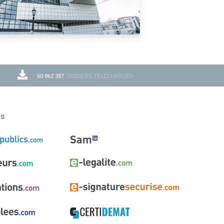
60 862 387
DOSSIERS TÉLÉCHARGÉS
ns