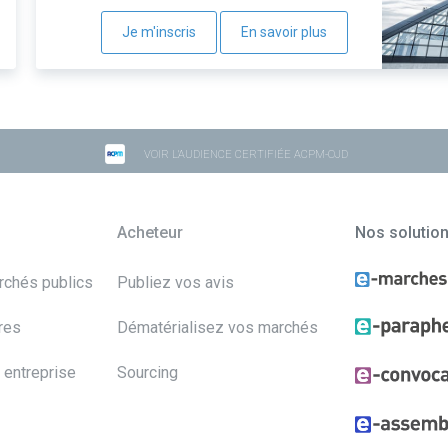
Je m'inscris
En savoir plus
VOIR L'AUDIENCE CERTIFIÉE ACPM-OJD
Acheteur
Nos solutio
archés publics
Publiez vos avis
res
Dématérialisez vos marchés
 entreprise
Sourcing