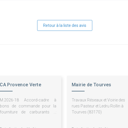
Retour à la liste des avis
CA Provence Verte
Mairie de Tourves
M.2026-18 Accord-cadre à
Travaux Réseaux et Voirie des
bons de commande pour la
rues Pasteur et Ledru Rollin à
fourniture de carburants et
Tourves (83170)
services associés au moyen
de cartes accréditives pour les