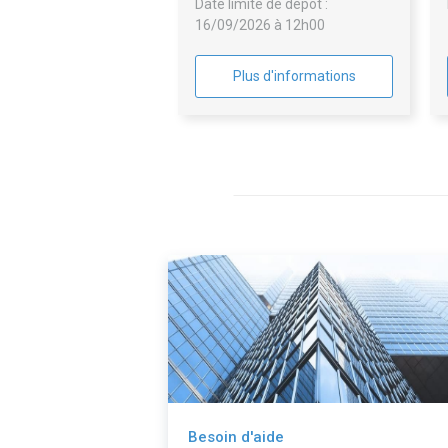
Date limite de dépôt :
d'oeuvre relatives à la
16/09/2026 à 12h00
rénovation bâtimentaire des
collèges, dans le cadre du plan
de rénovation des collèges du
Plus d'informations
Département du Var.
Besoin d'aide