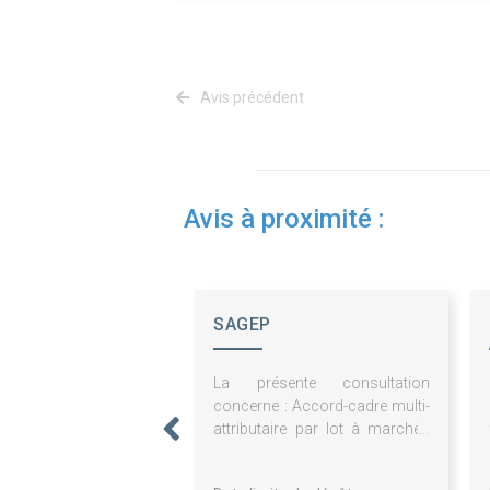
Avis précédent
Avis à proximité :
SAGEP
La présente consultation
concerne : Accord-cadre multi-
attributaire par lot à marchés
subséquents pour des
prestations de maitrise