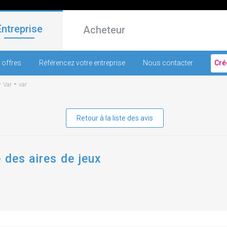
Entreprise
Acheteur
 offres
Référencez votre entreprise
Nous contacter
Cré
-
-
Var
var
Retour à la liste des avis
 des aires de jeux