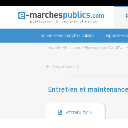
Surveillez les marchés publics
Déposez vos
-
-
Accueil
Attributions
Provence-Alpes-Côte d'Azur
Avis précédent
Entretien et maintenance
ATTRIBUTION