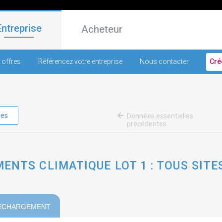
Entreprise
Acheteur
 offres
Référencez votre entreprise
Nous contacter
Cré
les
Données essentielles
précédentes
NTS CLIMATIQUE LOT 1 : TOUS SITE
ECHARGEMENT