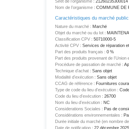
Siret de l'organisme :
21260235300014
Nom de l'organisme :
COMMUNE DE P
Caractéristiques du marché public
Nature du marché :
Marché
Objet du marché ou du lot :
MAINTENA
Classification CPV :
50710000-5
Activité CPV :
Services de réparation et
Part des produits français :
0 %
Part des produits provenant de l'Union
Procédure de passation de marché :
App
Technique d'achat :
Sans objet
Modalité d'exécution :
Sans objet
CCAG de référence :
Fournitures coura
Type de code du lieu d'exécution :
Code
Code du lieu d'exécution :
26700
Nom du lieu d'exécution :
NC
Considerations Sociales :
Pas de consid
Considérations environnementales :
Pas
Durée initiale du marché (en nombre de
Date de notification :
22 décembre 202