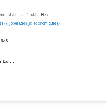
principal du marché public :
Non
e(s) (l')opérateur(s) économique(s)
 SAS
on Leclerc