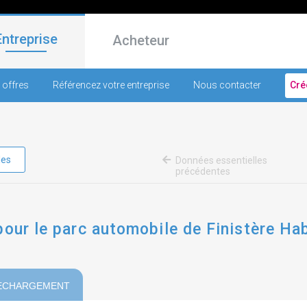
Entreprise
Acheteur
 offres
Référencez votre entreprise
Nous contacter
Cré
les
Données essentielles
précédentes
pour le parc automobile de Finistère Ha
ECHARGEMENT