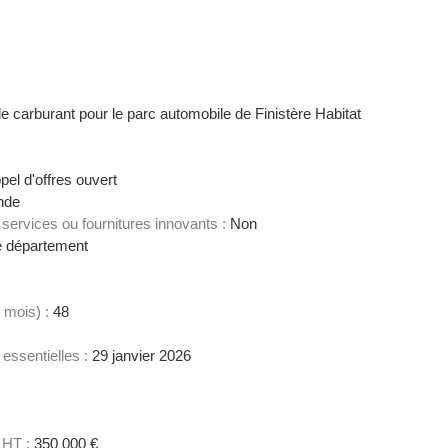
de carburant pour le parc automobile de Finistère Habitat
el d'offres ouvert
nde
services ou fournitures innovants :
Non
 département
 mois) :
48
 essentielles :
29 janvier 2026
 HT :
350 000 €