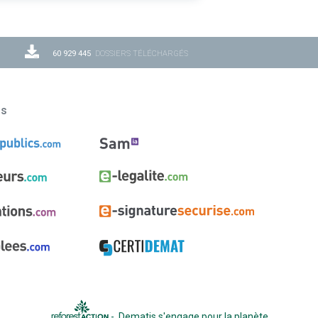
60 929 445
DOSSIERS TÉLÉCHARGÉS
ns
-
Dematis s'engage pour la planète
.