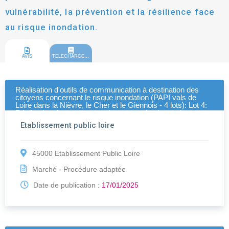
vulnérabilité, la prévention et la résilience face
au risque inondation.
AVIS
TELECHARGEMENT
Réalisation d'outils de communication à destination des
citoyens concernant le risque inondation (PAPI vals de
Loire dans la Nièvre, le Cher et le Giennois - 4 lots): Lot 4:
Réalisation de campagnes de communication et de
promotion d\'un outil d\'autodiagnostic sur la vulnérabilité, la
Etablissement public loire
prévention et la résilience face au risque inondation.
45000 Etablissement Public Loire
Marché - Procédure adaptée
Date de publication :
17/01/2025