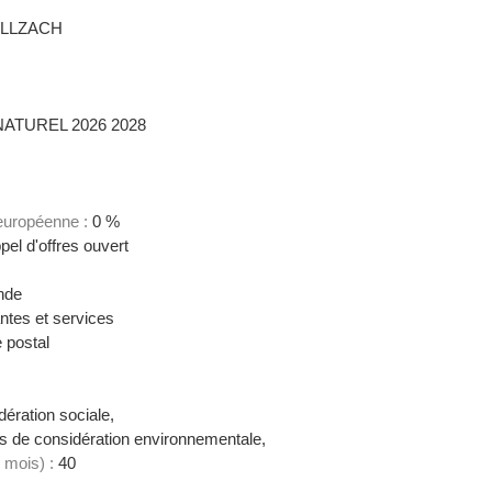
LLZACH
ATUREL 2026 2028
 européenne :
0 %
el d'offres ouvert
nde
ntes et services
 postal
ération sociale,
 de considération environnementale,
 mois) :
40