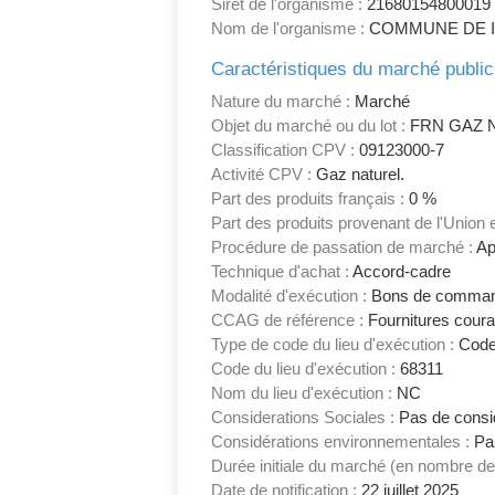
Siret de l'organisme :
21680154800019
Nom de l'organisme :
COMMUNE DE I
Caractéristiques du marché public
Nature du marché :
Marché
Objet du marché ou du lot :
FRN GAZ N
Classification CPV :
09123000-7
Activité CPV :
Gaz naturel.
Part des produits français :
0 %
Part des produits provenant de l'Union
Procédure de passation de marché :
App
Technique d'achat :
Accord-cadre
Modalité d'exécution :
Bons de comma
CCAG de référence :
Fournitures coura
Type de code du lieu d'exécution :
Code
Code du lieu d'exécution :
68311
Nom du lieu d'exécution :
NC
Considerations Sociales :
Pas de consid
Considérations environnementales :
Pas
Durée initiale du marché (en nombre de
Date de notification :
22 juillet 2025