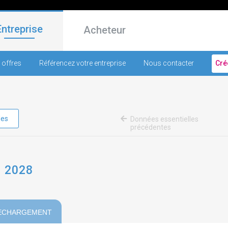
Entreprise
Acheteur
 offres
Référencez votre entreprise
Nous contacter
Cré
les
Données essentielles
précédentes
 2028
ECHARGEMENT