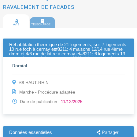
RAVALEMENT DE FACADES
AVIS
TELECHARGEMENT
Réhabilitation thermique de 21 logements, soit 7 logements
19 rue foch à cernay et#8211; 4 maisons 12/14 rue 4ème
dmm et 4/6 rue de lattre à cernay et#8211; 6 logements 13
rue de luttenbach à munster et#8211; 4 logements 4 rue de
l'ecole à geishouse - LOT 02 - RAVALEMENT DE
Domial
FACADES
68 HAUT-RHIN
Marché - Procédure adaptée
Date de publication :
11/12/2025
Données essentielles
Partager