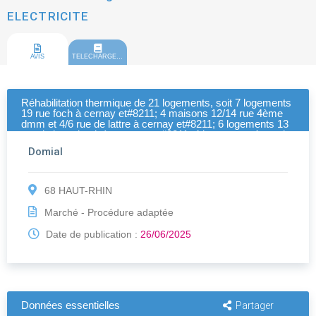
ELECTRICITE
AVIS
TELECHARGEMENT
Réhabilitation thermique de 21 logements, soit 7 logements
19 rue foch à cernay et#8211; 4 maisons 12/14 rue 4ème
dmm et 4/6 rue de lattre à cernay et#8211; 6 logements 13
rue de luttenbach à munster et#8211; 4 logements 4 rue de
l'ecole à geishouse - LOT 10 - ELECTRICITE
Domial
68 HAUT-RHIN
Marché - Procédure adaptée
Date de publication :
26/06/2025
Données essentielles
Partager